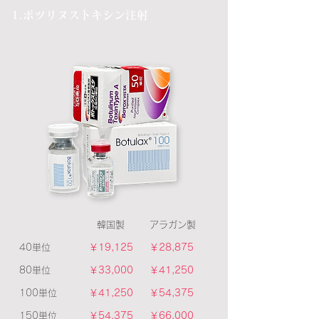
​1.ボツリヌストキシン注射
​韓国製
​アラガン製
40単位
￥19,125
￥28,875
80単位
￥33,000
￥41,250
100単位
￥41,250
￥54,375
​150単位
​￥54,375
​￥66,000