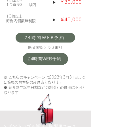
10個以内
￥3
0
,000
▶
1つ直径3mm以内
10個以上
￥45
,000
▶
時間内個数無制限
24時間WEB予約
医師施術 > シミ取り
24時間WEB予約
※ こちらのキャンペーンは2023年3月31日まで
に施術のお客様のみ適応となります
※ 紹介割や誕生日割などの割引との併用は不可と
なります
​3.毛穴トラブル解消！陶器肌コース