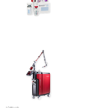
​2.シミ取りレーザー（Dr.施術）