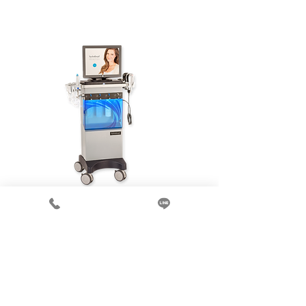
※ こちらのキャンペーンは2023年3月31日まで
​4.毛穴お掃除＆引き締めコース
に施術のお客様のみ適応となります
※ 紹介割や誕生日割などの割引との併用は不可と
なります
ハイドラフェイシャル＋ダーマペン4
￥28
,000
​全顔 1回 ￥36,080
▶
電話
LINE
こちらのキャンペーンは電話orLINE＠にて